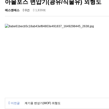
아몰포스 변압기(광유/식물유) 외형도
에스얜에스
0건
1,839회
이전글
계기용 변성기(MOF) 외형도