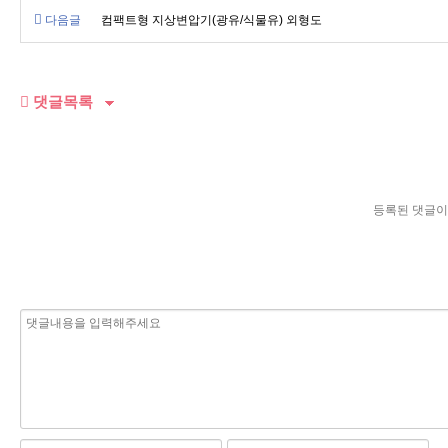
다음글
컴팩트형 지상변압기(광유/식물유) 외형도
댓글목록
등록된 댓글이