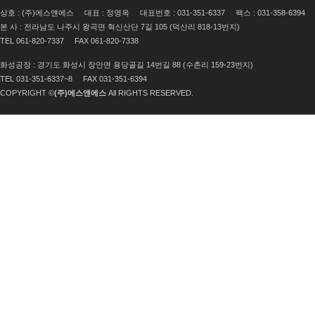
상호 : (주)에스얜에스
대표 : 정영옥
대표번호 : 031-351-6337
팩스 : 031-358-6394
본 사 : 전라남도 나주시 왕곡면 혁신산단 7길 105 (덕산리 818-13번지)
TEL 061-820-7337
FAX 061-820-7338
화성공장 : 경기도 화성시 장안면 용당골길 14번길 88 (수촌리 159-23번지)
TEL 031-351-6337~8
FAX 031-351-6394
COPYRIGHT ©
(주)에스얜에스
All RIGHTS RESERVED.