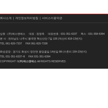
회사소개 |
개인정보처리방침 |
서비스이용약관
상호 : (주)에스얜에스
대표 : 정영옥
대표번호 : 031-351-6337
팩스 : 031-358-6394
본 사 : 전라남도 나주시 왕곡면 혁신산단 7길 105 (덕산리 818-13번지)
TEL 061-820-7337
FAX 061-820-7338
화성공장 : 경기도 화성시 장안면 용당골길 14번길 88 (수촌리 159-23번지)
TEL 031-351-6337~8
FAX 031-351-6394
COPYRIGHT ©
(주)에스얜에스
All RIGHTS RESERVED.