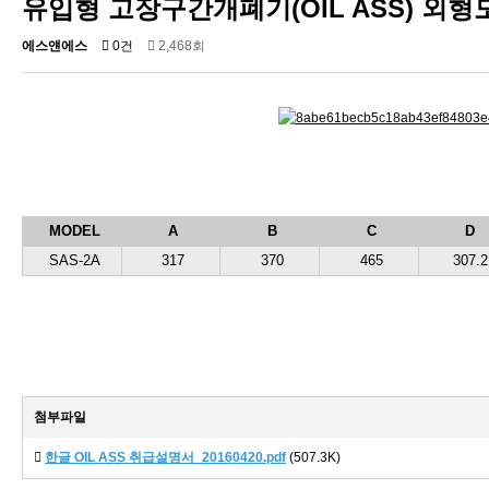
유입형 고장구간개폐기(OIL ASS) 외형
에스얜에스
0건
2,468회
MODEL
A
B
C
D
SAS-2A
317
370
465
307.2
첨부파일
한글 OIL ASS 취급설명서_20160420.pdf
(507.3K)