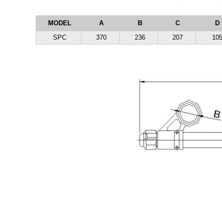
MODEL
A
B
C
D
SPC
370
236
207
10