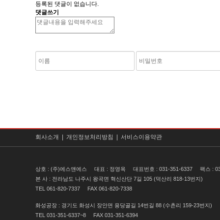
등록된 댓글이 없습니다.
댓글쓰기
숫자음성듣기
새로고침
회사소개 |
개인정보처리방침 |
서비스이용약관
상호 : (주)에스얜에스
대표 : 정영옥
대표번호 : 031-351-6337
팩스 : 03
본 사 : 전라남도 나주시 왕곡면 혁신산단 7길 105 (덕산리 818-13번지)
TEL 061-820-7337
FAX 061-820-7338
화성공장 : 경기도 화성시 장안면 용당골길 14번길 88 (수촌리 159-23번지)
TEL 031-351-6337~8
FAX 031-351-6394