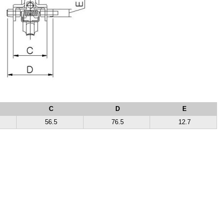
C
D
E
56.5
76.5
12.7