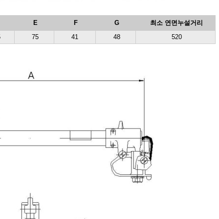
E
F
G
최소 연면
누설거리
5
75
41
48
520