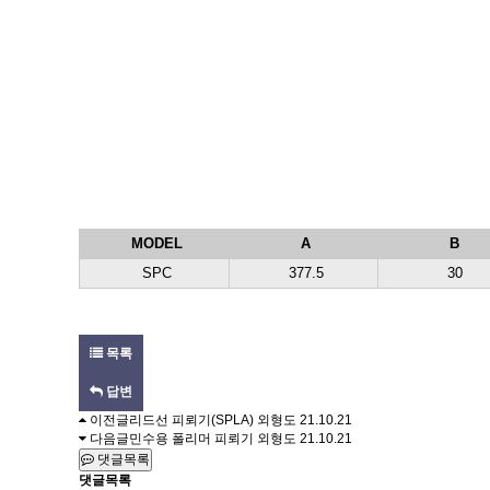
MODEL
A
B
SPC
377.5
30
목록
답변
이전글
리드선 피뢰기(SPLA) 외형도
21.10.21
다음글
민수용 폴리머 피뢰기 외형도
21.10.21
댓글목록
댓글목록